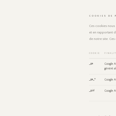
COOKIES DE 
Ces cookies nous 
et en rapportant 
de notre site. Ce
COOKIE
FINALI
_ga
Google An
généré a
_ga_*
Google An
_gid
Google A