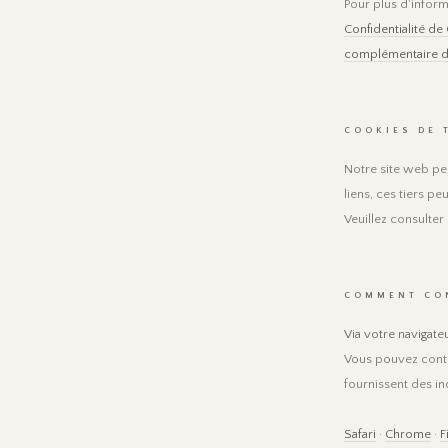
Pour plus d'inform
Confidentialité de
complémentaire de
COOKIES DE 
Notre site web peu
liens, ces tiers p
Veuillez consulter
COMMENT CO
Via votre navigate
Vous pouvez contrô
fournissent des in
Safari
·
Chrome
·
F