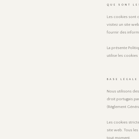
QUE SONT LE
Les cookies sont d
visitez un site web
fournir des inform
La présente Polit
utilise les cookie
BASE LÉGALE
Nous utilisons de
droit portugais pa
(Règlement Généra
Les cookies strict
site web. Tous le
tout moment.