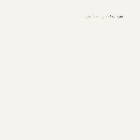
English
Português
Français
·
·