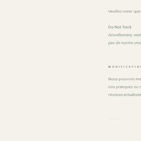
Veuillez noter que
Do Not Track
Actuellement, notr
pas de norme univ
MODIFICATIO
Nous pouvons mett
nos pratiques ou d
révision actualis