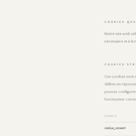
COOKIES QUE
Notre site web uti
nécessaire et à la 
COOKIES STR
Ces cookies sont e
définis en réponse
pouvez configurer 
fonctionner corre
COOKIE
cookie_consent