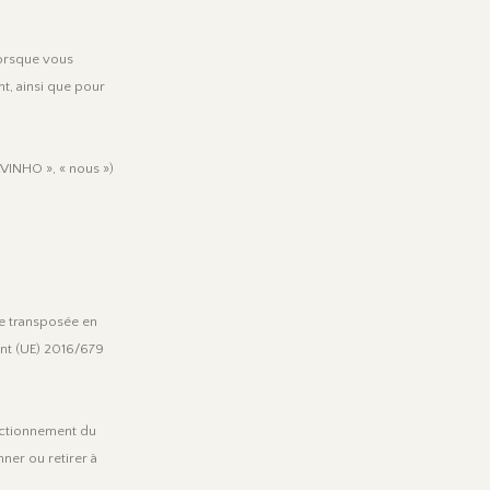
lorsque vous
nt, ainsi que pour
VINHO », « nous »)
ue transposée en
ent (UE) 2016/679
onctionnement du
ner ou retirer à