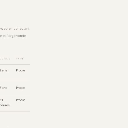
 web en collectant
e et l'ergonomie
DURÉE
TYPE
2 ans
Propre
2 ans
Propre
24
Propre
heures