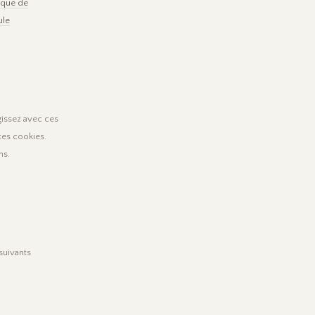
tique de
le
gissez avec ces
ces cookies.
ns.
suivants