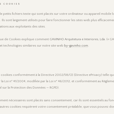
S COOKIES
e petits fichiers texte qui sont placés sur votre ordinateur ou appareil mobile 
. Ils sont largement utilisés pour faire fonctionner les sites web plus efficaceme
ations aux exploitants des sites.
ique de Cookies explique comment
GAVINHO Arquitetura e Interiores, Lda.
(« GA
s et technologies similaires sur notre site web
by-gavinho.com
.
s cookies conformément à la Directive 2002/58/CE (Directive ePrivacy) telle q
r la Loi n° 41/2004, modifiée par la Loi n° 46/2012, et conformément au Règlem
l sur la Protection des Données — RGPD).
ement nécessaires sont placés sans consentement, car ils sont essentiels au f
s autres cookies requièrent votre consentement préalable, que vous pouvez don