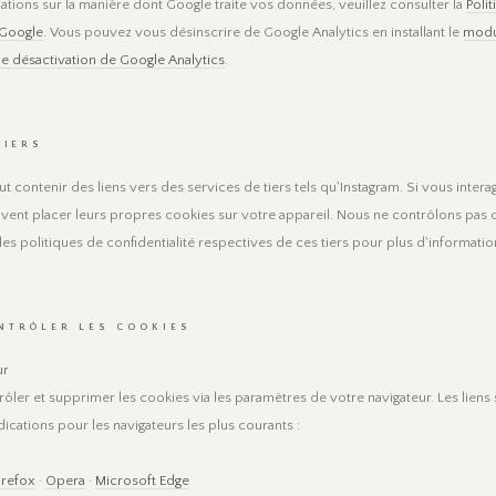
ations sur la manière dont Google traite vos données, veuillez consulter la
Poli
 Google
. Vous pouvez vous désinscrire de Google Analytics en installant le
modu
 désactivation de Google Analytics
.
TIERS
t contenir des liens vers des services de tiers tels qu'Instagram. Si vous intera
euvent placer leurs propres cookies sur votre appareil. Nous ne contrôlons pas 
 les politiques de confidentialité respectives de ces tiers pour plus d'informatio
NTRÔLER LES COOKIES
ur
ler et supprimer les cookies via les paramètres de votre navigateur. Les liens 
dications pour les navigateurs les plus courants :
irefox
·
Opera
·
Microsoft Edge