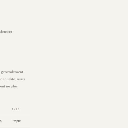
eulement
nt généralement
dentialité. Vous
ent ne plus
TYPE
rs
Propre