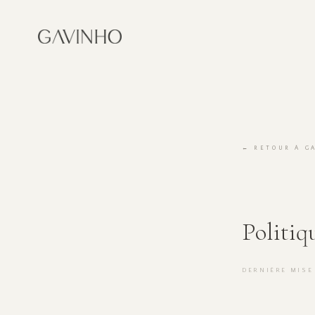
← RETOUR À G
Politiq
DERNIÈRE MISE 